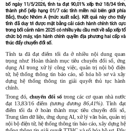
bố ngày 11/5/2026, tỉnh ta đạt 90,01% xếp thứ 18/34 tỉnh,
thành phố (xếp hạng 01/7 các tỉnh miền núi biên giới phía
Bắc), thuộc Nhóm A (mức xuất sắc). Kết quả này cho thấy
tỉnh đã duy trì được mặt bằng cải cách hành chính tích cực
trong bối cảnh năm 2025 có nhiều yêu cầu mới về sắp xếp tổ
chức bộ máy, vận hành chính quyền địa phương hai cấp và
thúc đẩy chuyển đổi số.
Tỉnh ta đã đạt điểm tối đa ở nhiều nội dung quan
trọng như: Hoàn thành mục tiêu chuyển đổi số, ứng
dụng AI trong xử lý công việc, quản trị nội bộ điện
tử, hệ thống thông tin báo cáo, số hóa hồ sơ và xây
dựng hệ thống thông tin giải quyết thủ tục hành
chính.
Trong đó,
chuyển đổi số
trong các cơ quan nhà nước
đạt 13,83/16 điểm
(tương đương 86,41%)
. Tỉnh đạt
điểm tối đa ở hoàn thành mục tiêu chuyển đổi số,
Trung tâm dữ liệu, ứng dụng AI, xử lý văn bản, quản trị
nội bộ điện tử, hệ thống thông tin báo cáo, xây dựng hệ
thống thông tin giải quyết TTHC và số hóa hồ sơ. Đây