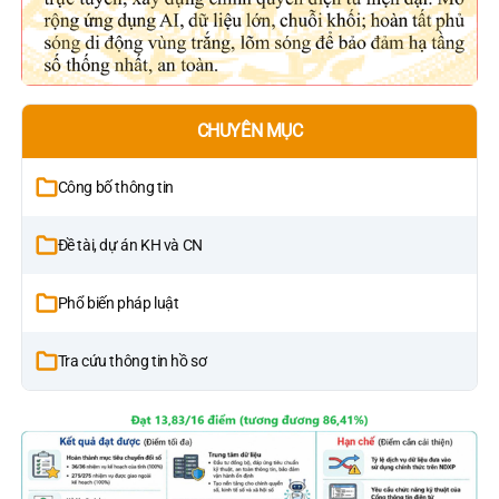
CHUYÊN MỤC
Công bố thông tin
Đề tài, dự án KH và CN
Phổ biến pháp luật
Tra cứu thông tin hồ sơ