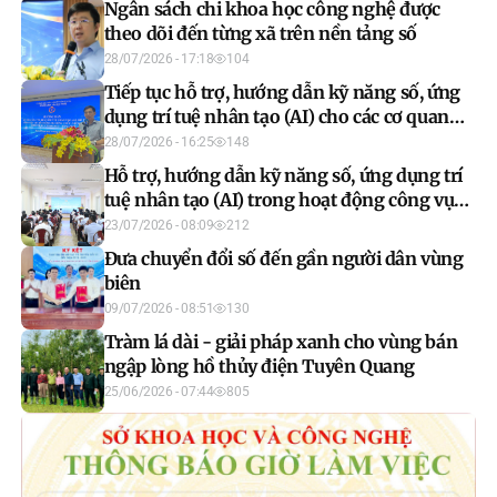
Ngân sách chi khoa học công nghệ được
theo dõi đến từng xã trên nền tảng số
28/07/2026 - 17:18
104
Tiếp tục hỗ trợ, hướng dẫn kỹ năng số, ứng
dụng trí tuệ nhân tạo (AI) cho các cơ quan
khối thi đua Tham mưu - Tổng hợp
28/07/2026 - 16:25
148
Hỗ trợ, hướng dẫn kỹ năng số, ứng dụng trí
tuệ nhân tạo (AI) trong hoạt động công vụ
cho các cơ quan khối thi đua Tham mưu -
23/07/2026 - 08:09
212
Tổng hợp
Đưa chuyển đổi số đến gần người dân vùng
biên
09/07/2026 - 08:51
130
Tràm lá dài - giải pháp xanh cho vùng bán
ngập lòng hồ thủy điện Tuyên Quang
25/06/2026 - 07:44
805