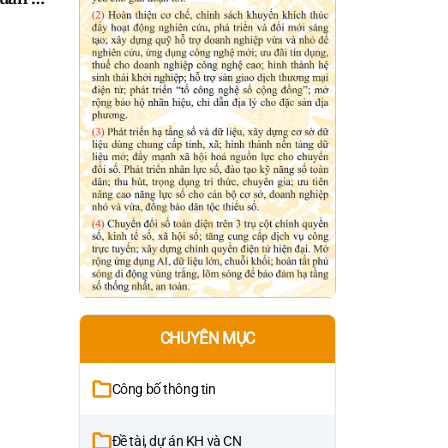
 góp
ệu quả
ên địa
CHUYÊN MỤC
Công bố thông tin
Đề tài, dự án KH và CN