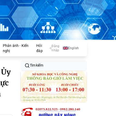
Phản ánh - Kiến
Hỏi
Đăng
English
nhập
nghị
đáp
Tìm kiếm
 Ủy
hực
m